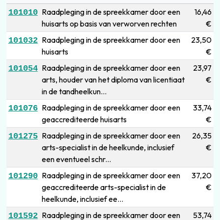
Raadpleging in de spreekkamer door een
16,46
101010
huisarts op basis van verworven rechten
€
Raadpleging in de spreekkamer door een
23,50
101032
huisarts
€
Raadpleging in de spreekkamer door een
23,97
101054
arts, houder van het diploma van licentiaat
€
in de tandheelkun...
Raadpleging in de spreekkamer door een
33,74
101076
geaccrediteerde huisarts
€
Raadpleging in de spreekkamer door een
26,35
101275
arts-specialist in de heelkunde, inclusief
€
een eventueel schr...
Raadpleging in de spreekkamer door een
37,20
101290
geaccrediteerde arts-specialist in de
€
heelkunde, inclusief ee...
Raadpleging in de spreekkamer door een
53,74
101592