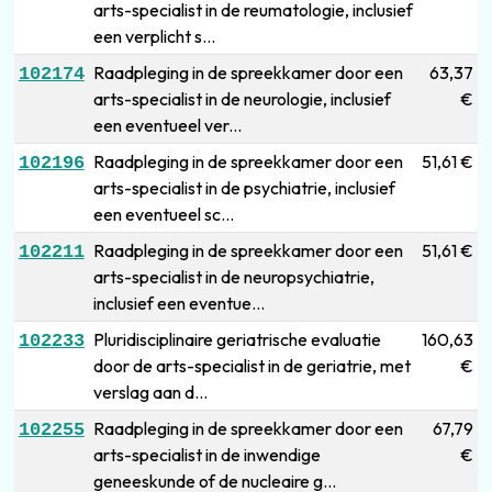
arts-specialist in de reumatologie, inclusief
een verplicht s...
Raadpleging in de spreekkamer door een
63,37
102174
arts-specialist in de neurologie, inclusief
€
een eventueel ver...
Raadpleging in de spreekkamer door een
51,61 €
102196
arts-specialist in de psychiatrie, inclusief
een eventueel sc...
Raadpleging in de spreekkamer door een
51,61 €
102211
arts-specialist in de neuropsychiatrie,
inclusief een eventue...
Pluridisciplinaire geriatrische evaluatie
160,63
102233
door de arts-specialist in de geriatrie, met
€
verslag aan d...
Raadpleging in de spreekkamer door een
67,79
102255
arts-specialist in de inwendige
€
geneeskunde of de nucleaire g...