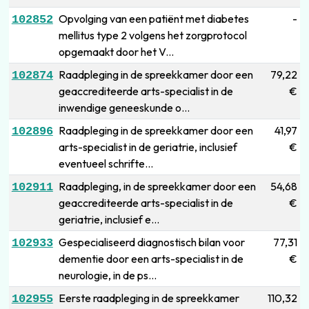
Opvolging van een patiënt met diabetes
-
102852
mellitus type 2 volgens het zorgprotocol
opgemaakt door het V...
Raadpleging in de spreekkamer door een
79,22
102874
geaccrediteerde arts-specialist in de
€
inwendige geneeskunde o...
Raadpleging in de spreekkamer door een
41,97
102896
arts-specialist in de geriatrie, inclusief
€
eventueel schrifte...
Raadpleging, in de spreekkamer door een
54,68
102911
geaccrediteerde arts-specialist in de
€
geriatrie, inclusief e...
Gespecialiseerd diagnostisch bilan voor
77,31
102933
dementie door een arts-specialist in de
€
neurologie, in de ps...
Eerste raadpleging in de spreekkamer
110,32
102955