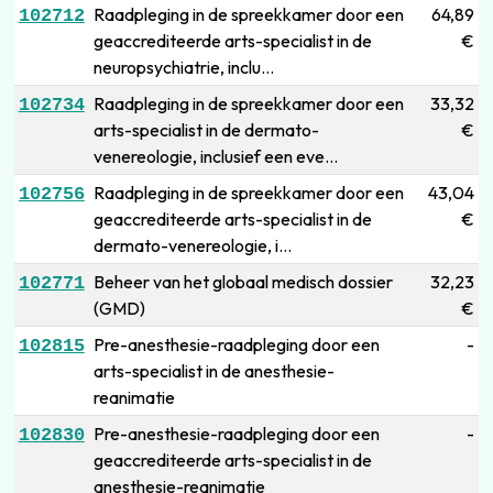
Raadpleging in de spreekkamer door een
64,89
102712
geaccrediteerde arts-specialist in de
€
neuropsychiatrie, inclu...
Raadpleging in de spreekkamer door een
33,32
102734
arts-specialist in de dermato-
€
venereologie, inclusief een eve...
Raadpleging in de spreekkamer door een
43,04
102756
geaccrediteerde arts-specialist in de
€
dermato-venereologie, i...
Beheer van het globaal medisch dossier
32,23
102771
(GMD)
€
Pre-anesthesie-raadpleging door een
-
102815
arts-specialist in de anesthesie-
reanimatie
Pre-anesthesie-raadpleging door een
-
102830
geaccrediteerde arts-specialist in de
anesthesie-reanimatie