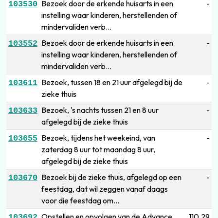
Bezoek door de erkende huisarts in een
-
103530
instelling waar kinderen, herstellenden of
mindervaliden verb...
Bezoek door de erkende huisarts in een
-
103552
instelling waar kinderen, herstellenden of
mindervaliden verb...
Bezoek, tussen 18 en 21 uur afgelegd bij de
-
103611
zieke thuis
Bezoek, 's nachts tussen 21 en 8 uur
-
103633
afgelegd bij de zieke thuis
Bezoek, tijdens het weekeind, van
-
103655
zaterdag 8 uur tot maandag 8 uur,
afgelegd bij de zieke thuis
Bezoek bij de zieke thuis, afgelegd op een
-
103670
feestdag, dat wil zeggen vanaf daags
voor die feestdag om...
Opstellen en opvolgen van de Advance
110,29
103692