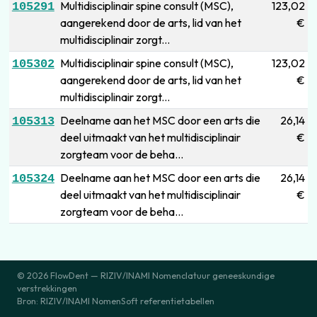
Multidisciplinair spine consult (MSC),
123,02
105291
aangerekend door de arts, lid van het
€
multidisciplinair zorgt...
Multidisciplinair spine consult (MSC),
123,02
105302
aangerekend door de arts, lid van het
€
multidisciplinair zorgt...
Deelname aan het MSC door een arts die
26,14
105313
deel uitmaakt van het multidisciplinair
€
zorgteam voor de beha...
Deelname aan het MSC door een arts die
26,14
105324
deel uitmaakt van het multidisciplinair
€
zorgteam voor de beha...
© 2026 FlowDent — RIZIV/INAMI Nomenclatuur geneeskundige
verstrekkingen
Bron: RIZIV/INAMI NomenSoft referentietabellen