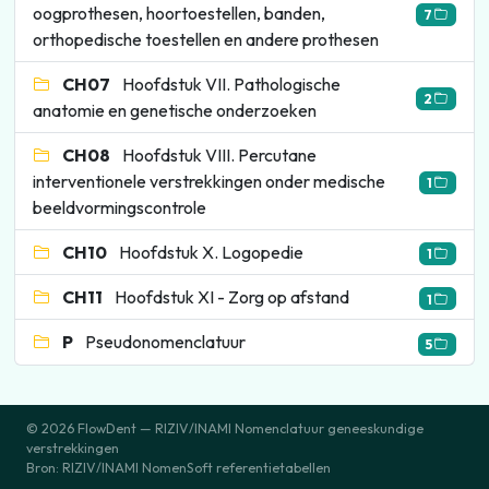
oogprothesen, hoortoestellen, banden,
7
orthopedische toestellen en andere prothesen
CH07
Hoofdstuk VII. Pathologische
2
anatomie en genetische onderzoeken
CH08
Hoofdstuk VIII. Percutane
interventionele verstrekkingen onder medische
1
beeldvormingscontrole
CH10
Hoofdstuk X. Logopedie
1
CH11
Hoofdstuk XI - Zorg op afstand
1
P
Pseudonomenclatuur
5
© 2026 FlowDent — RIZIV/INAMI Nomenclatuur geneeskundige
verstrekkingen
Bron: RIZIV/INAMI NomenSoft referentietabellen