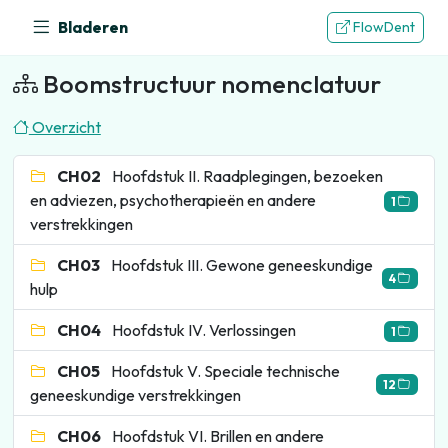
Bladeren
FlowDent
Boomstructuur nomenclatuur
Overzicht
CH02
Hoofdstuk II. Raadplegingen, bezoeken
en adviezen, psychotherapieën en andere
1
verstrekkingen
CH03
Hoofdstuk III. Gewone geneeskundige
4
hulp
CH04
Hoofdstuk IV. Verlossingen
1
CH05
Hoofdstuk V. Speciale technische
12
geneeskundige verstrekkingen
CH06
Hoofdstuk VI. Brillen en andere