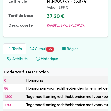
Lettre clé
N
(N000) x 9 = 35,87 €
Valeur: 3,99 €
Tarif de base
37,20 €
Desc. courte
RAADPL.SPR.SPEC@ACR
Tarifs
Cumul
Règles
25
Attributs
Historique
Code tarif
Description
Honoraria
0
Honorarium voor rechthebbenden tot en met de lee
86
Tegemoetkoming rechthebbenden met voorkeurr
1300
Tegemoetkoming rechthebbenden met voorkeurregel
1306