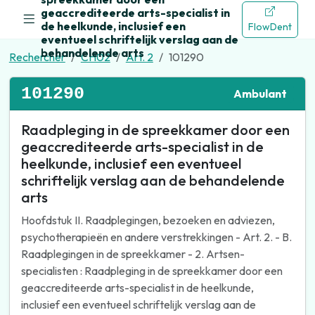
geaccrediteerde arts-specialist in
de heelkunde, inclusief een
FlowDent
eventueel schriftelijk verslag aan de
behandelende arts
Rechercher
CH02
Art. 2
101290
101290
Ambulant
Raadpleging in de spreekkamer door een
geaccrediteerde arts-specialist in de
heelkunde, inclusief een eventueel
schriftelijk verslag aan de behandelende
arts
Hoofdstuk II. Raadplegingen, bezoeken en adviezen,
psychotherapieën en andere verstrekkingen - Art. 2. - B.
Raadplegingen in de spreekkamer - 2. Artsen-
specialisten : Raadpleging in de spreekkamer door een
geaccrediteerde arts-specialist in de heelkunde,
inclusief een eventueel schriftelijk verslag aan de