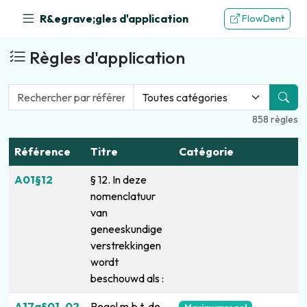
R&egrave;gles d'application
FlowDent
Règles d'application
858 règles
Référence
Titre
Catégorie
A01§12
§ 12. In deze
nomenclatuur
van
geneeskundige
verstrekkingen
wordt
beschouwd als :
A17q§01_02
Regel m.b.t. de