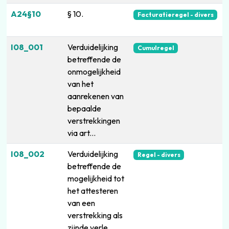
A24§10
§ 10.
Facturatieregel - divers
I08_001
Verduidelijking
Cumulregel
betreffende de
onmogelijkheid
van het
aanrekenen van
bepaalde
verstrekkingen
via art...
I08_002
Verduidelijking
Regel - divers
betreffende de
mogelijkheid tot
het attesteren
van een
verstrekking als
zijnde verle...