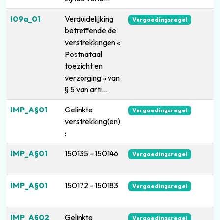
I09a_01
Verduidelijking
Vergoedingsregel
betreffende de
verstrekkingen «
Postnataal
toezicht en
verzorging » van
§ 5 van arti...
IMP_A§01
Gelinkte
Vergoedingsregel
verstrekking(en)
:
IMP_A§01
150135 - 150146
Vergoedingsregel
IMP_A§01
150172 - 150183
Vergoedingsregel
IMP_A§02
Gelinkte
Vergoedingsregel