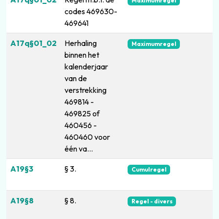
Maximumregel
codes 469630-
469641
A17q§01_02
Herhaling
Maximumregel
binnen het
kalenderjaar
van de
verstrekking
469814 -
469825 of
460456 -
460460 voor
één va...
A19§3
§ 3.
Cumulregel
A19§8
§ 8.
Regel - divers