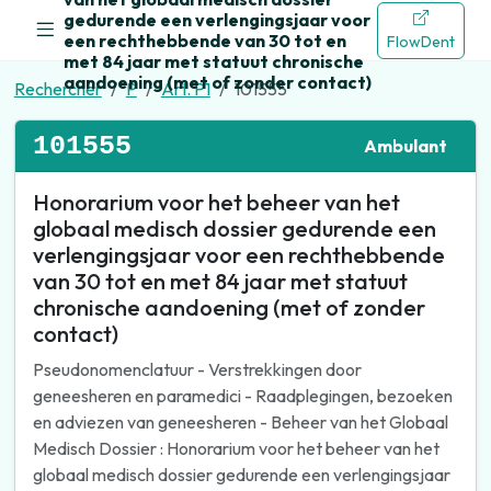
gedurende een verlengingsjaar voor
een rechthebbende van 30 tot en
FlowDent
met 84 jaar met statuut chronische
aandoening (met of zonder contact)
Rechercher
P
Art. P1
101555
101555
Ambulant
Honorarium voor het beheer van het
globaal medisch dossier gedurende een
verlengingsjaar voor een rechthebbende
van 30 tot en met 84 jaar met statuut
chronische aandoening (met of zonder
contact)
Pseudonomenclatuur - Verstrekkingen door
geneesheren en paramedici - Raadplegingen, bezoeken
en adviezen van geneesheren - Beheer van het Globaal
Medisch Dossier : Honorarium voor het beheer van het
globaal medisch dossier gedurende een verlengingsjaar