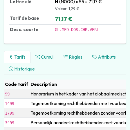
Lettre clé
N
(N000) x 55 = 71,17 €
Valeur: 1,29 €
Tarif de base
71,17 €
Desc. courte
GL.MED.DOS.CHR.VERL
Tarifs
Cumul
Règles
Attributs
Historique
Code tarif
Description
Honorarium in het kader van het globaal medisch 
99
Tegemoetkoming rechthebbenden met voorkeurreg
1499
Tegemoetkoming rechthebbenden zonder voorkeur
1799
Persoonlijk aandeel rechthebbenden met voorkeur
3499