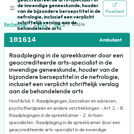
de inwendige geneeskunde, houder
van de bijzondere beroepstitel in de
FlowDent
nefrologie, inclusief een verplicht
schriftelijk verslag aan de
Rechercher
CH02
Art. 2
101614
behandelende arts
101614
Ambulant
Raadpleging in de spreekkamer door een
geaccrediteerde arts-specialist in de
inwendige geneeskunde, houder van de
bijzondere beroepstitel in de nefrologie,
inclusief een verplicht schriftelijk verslag
aan de behandelende arts
Hoofdstuk II. Raadplegingen, bezoeken en adviezen,
psychotherapieën en andere verstrekkingen - Art. 2. - B.
Raadplegingen in de spreekkamer - 2. Artsen-
specialisten : Raadpleging in de spreekkamer door een
geaccrediteerde arts-specialist in de inwendige