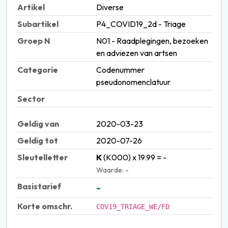
Artikel
Diverse
Subartikel
P4_COVID19_2d - Triage
Groep N
N01 - Raadplegingen, bezoeken
en adviezen van artsen
Categorie
Codenummer
pseudonomenclatuur
Sector
Geldig van
2020-03-23
Geldig tot
2020-07-26
Sleutelletter
K
(K000) x 19.99 = -
Waarde: -
Basistarief
-
Korte omschr.
COV19_TRIAGE_WE/FD