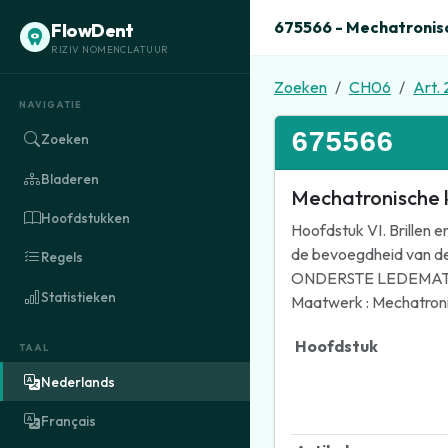
675566 - Mechatronisch
FlowDent
RIZIV NOMENCLATUUR
Zoeken
CH06
Art. 
NAVIGATIE
675566
Zoeken
Bladeren
Mechatronische kn
Hoofdstukken
Hoofdstuk VI. Brillen 
de bevoegdheid van de
Regels
ONDERSTE LEDEMATEN - 
Statistieken
Maatwerk : Mechatronis
Hoofdstuk
TAAL
Nederlands
Français