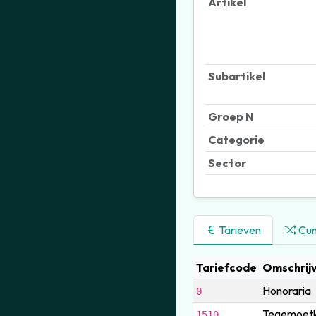
Artikel
Subartikel
Groep N
Categorie
Sector
Tarieven
Cum
Tariefcode
Omschrijv
Honoraria
0
Tegemoetk
1510