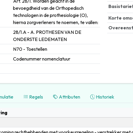
Art. 28/1. Worden geacht in de
Basistarie
bevoegdheid van de Orthopedisch
technologen in de prothesiologie (O),
Korte oms
hierna zorgverleners te noemen, te vallen:
Overeens
28/1.A - A. PROTHESEN VAN DE
ONDERSTE LEDEMATEN
N70 - Toestellen
Codenummer nomenclatuur
ulatie
Regels
Attributen
Historiek
ing
oming rechthebbenden met voorkeurregeling - verstrekker met