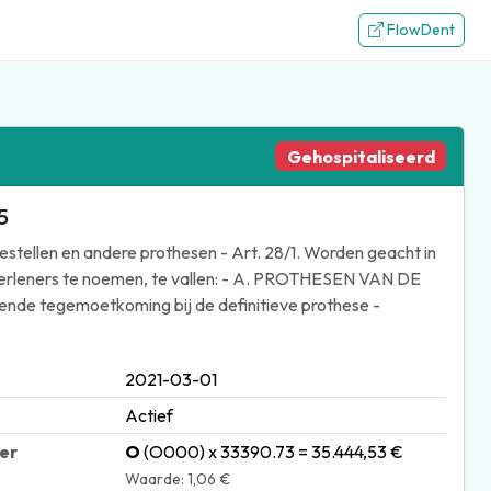
FlowDent
Gehospitaliseerd
5
estellen en andere prothesen - Art. 28/1. Worden geacht in
gverleners te noemen, te vallen: - A. PROTHESEN VAN DE
ende tegemoetkoming bij de definitieve prothese -
2021-03-01
Actief
ter
O
(O000) x 33390.73 = 35.444,53 €
Waarde: 1,06 €