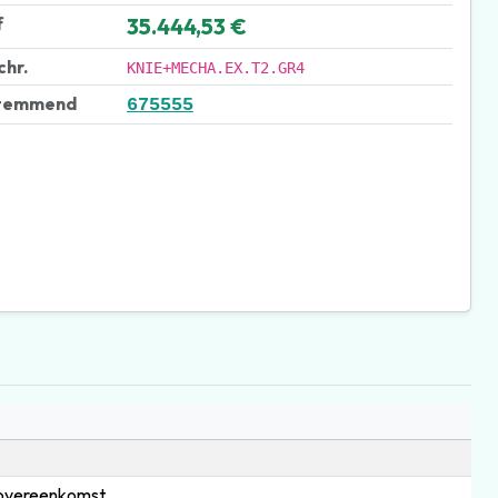
f
35.444,53 €
chr.
KNIE+MECHA.EX.T2.GR4
temmend
675555
 overeenkomst