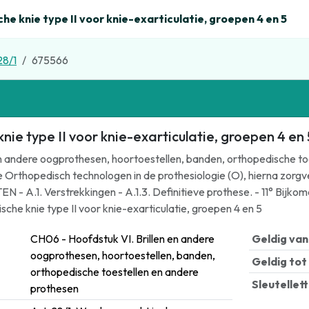
e knie type II voor knie-exarticulatie, groepen 4 en 5
28/1
675566
ie type II voor knie-exarticulatie, groepen 4 en 
en andere oogprothesen, hoortoestellen, banden, orthopedische to
 Orthopedisch technologen in de prothesiologie (O), hierna zor
A.1. Verstrekkingen - A.1.3. Definitieve prothese. - 11° Bijkom
che knie type II voor knie-exarticulatie, groepen 4 en 5
CH06 - Hoofdstuk VI. Brillen en andere
Geldig van
oogprothesen, hoortoestellen, banden,
Geldig tot
orthopedische toestellen en andere
Sleutellet
prothesen