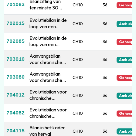
begin van een
Bilanzitting van
701083
CH10
36
Gehospit
logopedische
ten minste 30
behandeling
minuten vóór het
Evolutiebilan in de
begin van een
702015
CH10
36
Ambulan
loop van een
logopedische
logopedische
behandeling
Evolutiebilan in de
behandeling
702085
CH10
36
Gehospit
loop van een
logopedische
Aanvangsbilan
behandeling
703010
CH10
36
Ambulan
voor chronische
spraakstoornissen
Aanvangsbilan
zoals verder
703080
CH10
36
Gehospit
voor chronische
omschreven
spraakstoornissen
Evolutiebilan voor
zoals verder
704012
CH10
36
Ambulan
chronische
omschreven
spraakstoornissen
Evolutiebilan voor
zoals verder
704082
CH10
36
Gehospit
chronische
omschreven
spraakstoornissen
Bilan in het kader
zoals verder
704115
CH10
36
Ambulan
van herval
omschreven