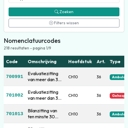
Zoeken
Filters wissen
Nomenclatuurcodes
218 resultaten - pagina 1/9
Code
Omschrijving
Hoofdstuk
Art.
Type
Evaluatiezitting
700991
CH10
36
Ambulan
van meer dan 30
minuten
Evaluatiezitting
701002
CH10
36
Gehospit
van meer dan 30
minuten
Bilanzitting van
701013
CH10
36
Ambulan
ten minste 30
minuten vóór het