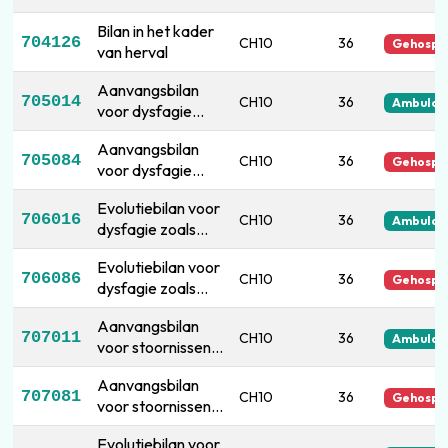
Bilan in het kader
704126
CH10
36
Gehospit
van herval
Aanvangsbilan
705014
CH10
36
Ambulan
voor dysfagie
zoals verder
Aanvangsbilan
omschreven
705084
CH10
36
Gehospit
voor dysfagie
zoals verder
Evolutiebilan voor
omschreven
706016
CH10
36
Ambulan
dysfagie zoals
verder
Evolutiebilan voor
omschreven
706086
CH10
36
Gehospit
dysfagie zoals
verder
Aanvangsbilan
omschreven
707011
CH10
36
Ambulan
voor stoornissen
ten gevolge van
Aanvangsbilan
gespleten lippen,
707081
CH10
36
Gehospit
voor stoornissen
gespleten
ten gevolge van
gehemelte of
Evolutiebilan voor
gespleten lippen,