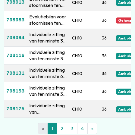
gespleten
708013
CH10
36
Ambulan
stoornissen ten
gespleten
tandkassen zoals
gevolge van
gehemelte of
verder
Evolutiebilan voor
gespleten lippen,
gespleten
708083
omschreven
CH10
36
Gehospit
stoornissen ten
gespleten
tandkassen zoals
gevolge van
gehemelte of
verder
Individuele zitting
gespleten lippen,
gespleten
708094
omschreven
CH10
36
Ambulan
van ten minste 30
gespleten
tandkassen zoals
minuten op
gehemelte of
verder
Individuele zitting
afstand
gespleten
708116
omschreven
CH10
36
Ambulan
van ten minste 30
tandkassen zoals
minuten op
verder
Individuele zitting
afstand
708131
omschreven
CH10
36
Ambulan
van ten minste 60
minuten op
Individuele zitting
afstand
708153
CH10
36
Ambulan
van ten minste 30
minuten op
Individuele zitting
afstand
708175
CH10
36
Ambulan
van
ouderbegeleiding,
die ten minste 60
«
1
2
3
4
»
minuten duurt, op