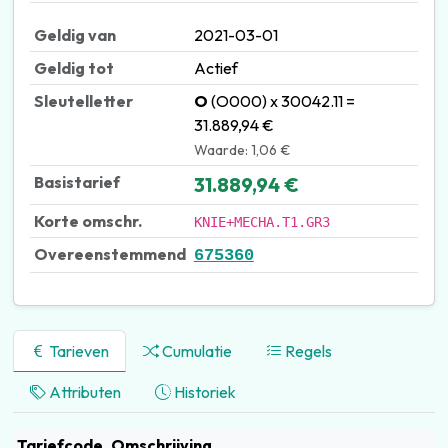
Geldig van
2021-03-01
Geldig tot
Actief
Sleutelletter
O
(O000) x 30042.11 =
31.889,94 €
Waarde: 1,06 €
Basistarief
31.889,94 €
Korte omschr.
KNIE+MECHA.T1.GR3
Overeenstemmend
675360
Tarieven
Cumulatie
Regels
Attributen
Historiek
Tariefcode
Omschrijving