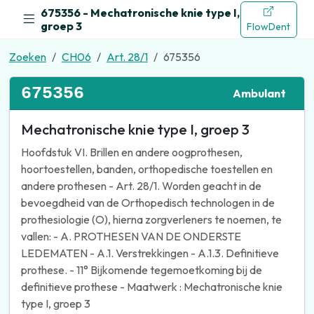
675356 - Mechatronische knie type I,
groep 3
FlowDent
Zoeken
CH06
Art. 28/1
675356
675356
Ambulant
Mechatronische knie type I, groep 3
Hoofdstuk VI. Brillen en andere oogprothesen,
hoortoestellen, banden, orthopedische toestellen en
andere prothesen - Art. 28/1. Worden geacht in de
bevoegdheid van de Orthopedisch technologen in de
prothesiologie (O), hierna zorgverleners te noemen, te
vallen: - A. PROTHESEN VAN DE ONDERSTE
LEDEMATEN - A.1. Verstrekkingen - A.1.3. Definitieve
prothese. - 11° Bijkomende tegemoetkoming bij de
definitieve prothese - Maatwerk : Mechatronische knie
type I, groep 3