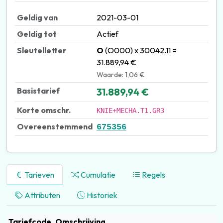
Geldig van
2021-03-01
Geldig tot
Actief
Sleutelletter
O
(O000) x 30042.11 =
31.889,94 €
Waarde: 1,06 €
Basistarief
31.889,94 €
Korte omschr.
KNIE+MECHA.T1.GR3
Overeenstemmend
675356
Tarieven
Cumulatie
Regels
Attributen
Historiek
Tariefcode
Omschrijving