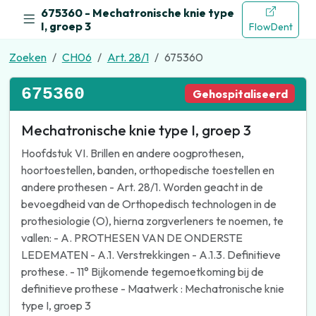
675360 - Mechatronische knie type
I, groep 3
FlowDent
Zoeken
CH06
Art. 28/1
675360
675360
Gehospitaliseerd
Mechatronische knie type I, groep 3
Hoofdstuk VI. Brillen en andere oogprothesen,
hoortoestellen, banden, orthopedische toestellen en
andere prothesen - Art. 28/1. Worden geacht in de
bevoegdheid van de Orthopedisch technologen in de
prothesiologie (O), hierna zorgverleners te noemen, te
vallen: - A. PROTHESEN VAN DE ONDERSTE
LEDEMATEN - A.1. Verstrekkingen - A.1.3. Definitieve
prothese. - 11° Bijkomende tegemoetkoming bij de
definitieve prothese - Maatwerk : Mechatronische knie
type I, groep 3