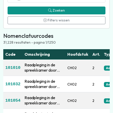
Zoeken
Filters wissen
Nomenclatuurcodes
31,228 resultaten - pagina 1/1250
Code
Omschrijving
Hoofdstuk
Art.
Typ
Raadpleging in de
101010
CH02
2
Amb
spreekkamer door
een huisarts op basis
van verworven
Raadpleging in de
101032
CH02
2
Amb
rechten
spreekkamer door
een huisarts
Raadpleging in de
101054
CH02
2
Amb
spreekkamer door
een arts, houder van