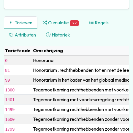
Tarieven
Cumulatie
Regels
27
Attributen
Historiek
Tariefcode
Omschrijving
Honoraria
0
Honorarium : rechthebbenden tot en met de leef
81
Honorarium in het kader van het globaal medisch 
99
Tegemoetkoming rechthebbenden met voorkeurr
1300
Tegemoetkoming met voorkeurregeling : rechtheb
1401
Tegemoetkoming rechthebbenden met voorkeurre
1499
Tegemoetkoming rechthebbenden zonder voorke
1600
Tegemoetkoming rechthebbenden zonder voorkeu
1799