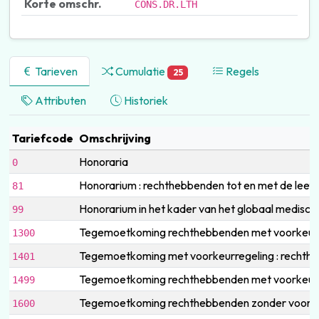
Korte omschr.
CONS.DR.LTH
Tarieven
Cumulatie
Regels
25
Attributen
Historiek
Tariefcode
Omschrijving
Honoraria
0
Honorarium : rechthebbenden tot en met de leef
81
Honorarium in het kader van het globaal medisch 
99
Tegemoetkoming rechthebbenden met voorkeurr
1300
Tegemoetkoming met voorkeurregeling : rechtheb
1401
Tegemoetkoming rechthebbenden met voorkeurre
1499
Tegemoetkoming rechthebbenden zonder voorke
1600