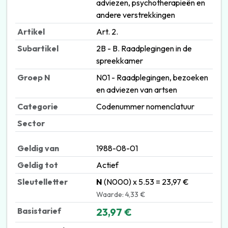
adviezen, psychotherapieën en
andere verstrekkingen
Artikel
Art. 2.
Subartikel
2B - B. Raadplegingen in de
spreekkamer
Groep N
N01 - Raadplegingen, bezoeken
en adviezen van artsen
Categorie
Codenummer nomenclatuur
Sector
Geldig van
1988-08-01
Geldig tot
Actief
Sleutelletter
N
(N000) x 5.53 = 23,97 €
Waarde: 4,33 €
Basistarief
23,97 €