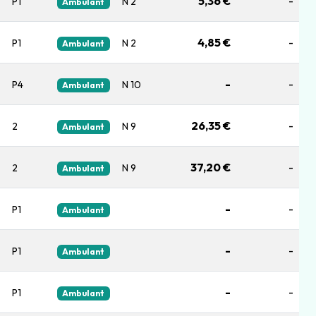
5,36 €
-
P1
N 2
Ambulant
4,85 €
-
P1
N 2
Ambulant
-
-
P4
N 10
Ambulant
26,35 €
-
2
N 9
Ambulant
37,20 €
-
2
N 9
Ambulant
-
-
P1
Ambulant
-
-
P1
Ambulant
-
-
P1
Ambulant