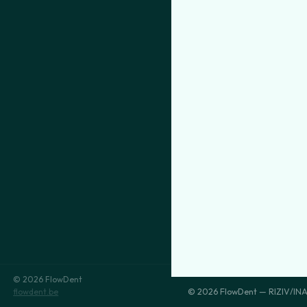
© 2026 FlowDent
flowdent.be
© 2026 FlowDent — RIZIV/INA