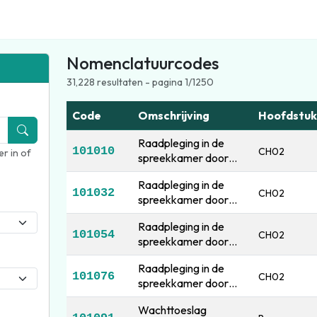
Nomenclatuurcodes
31,228 resultaten - pagina 1/1250
Code
Omschrijving
Hoofdstuk
Raadpleging in de
101010
CH02
r in of
spreekkamer door
een huisarts op basis
Raadpleging in de
van verworven
101032
CH02
spreekkamer door
rechten
een huisarts
Raadpleging in de
101054
CH02
spreekkamer door
een arts, houder van
Raadpleging in de
het diploma van
101076
CH02
spreekkamer door
licentiaat in de
een geaccrediteerde
tandheelkunde (TL)
Wachttoeslag
huisarts