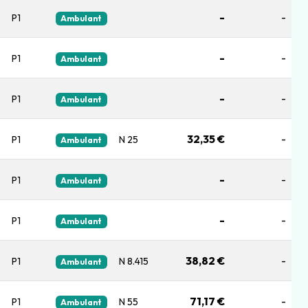
-
-
P1
Ambulant
-
-
P1
Ambulant
-
-
P1
Ambulant
32,35 €
-
P1
N 25
Ambulant
-
-
P1
Ambulant
-
-
P1
Ambulant
38,82 €
-
P1
N 8.415
Ambulant
71,17 €
-
P1
N 55
Ambulant