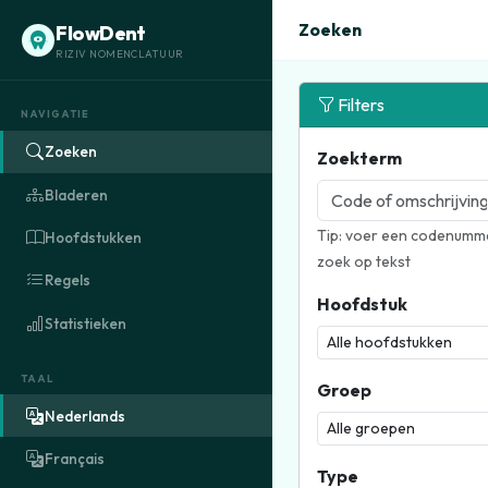
Zoeken
FlowDent
RIZIV NOMENCLATUUR
Filters
NAVIGATIE
Zoeken
Zoekterm
Bladeren
Tip: voer een codenumme
Hoofdstukken
zoek op tekst
Regels
Hoofdstuk
Statistieken
TAAL
Groep
Nederlands
Français
Type