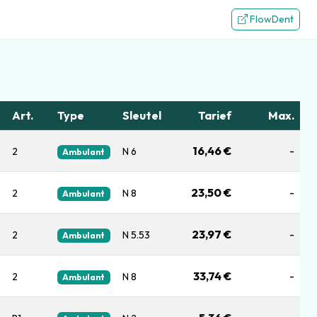
FlowDent
Art.
Type
Sleutel
Tarief
Max.
16,46 €
-
2
N 6
Ambulant
23,50 €
-
2
N 8
Ambulant
23,97 €
-
2
N 5.53
Ambulant
33,74 €
-
2
N 8
Ambulant