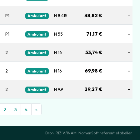
38,82 €
-
P1
N 8.415
Ambulant
71,17 €
-
P1
N 55
Ambulant
53,74 €
-
2
N 16
Ambulant
69,98 €
-
2
N 16
Ambulant
29,27 €
-
2
N 9.9
Ambulant
2
3
4
»
Bron: RIZIV/INAMI NomenSoft referentietabellen