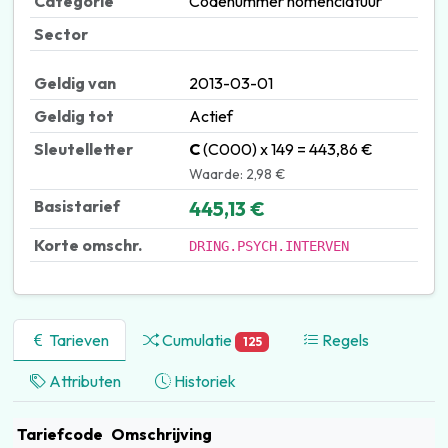
Categorie
Codenummer nomenclatuur
Sector
Geldig van
2013-03-01
Geldig tot
Actief
Sleutelletter
C
(C000) x 149 = 443,86 €
Waarde: 2,98 €
Basistarief
445,13 €
Korte omschr.
DRING.PSYCH.INTERVEN
Tarieven
Cumulatie
Regels
125
Attributen
Historiek
Tariefcode
Omschrijving