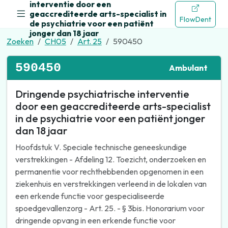
interventie door een
geaccrediteerde arts-specialist in
FlowDent
de psychiatrie voor een patiënt
jonger dan 18 jaar
Zoeken
CH05
Art. 25
590450
590450
Ambulant
Dringende psychiatrische interventie
door een geaccrediteerde arts-specialist
in de psychiatrie voor een patiënt jonger
dan 18 jaar
Hoofdstuk V. Speciale technische geneeskundige
verstrekkingen - Afdeling 12. Toezicht, onderzoeken en
permanentie voor rechthebbenden opgenomen in een
ziekenhuis en verstrekkingen verleend in de lokalen van
een erkende functie voor gespecialiseerde
spoedgevallenzorg - Art. 25. - § 3bis. Honorarium voor
dringende opvang in een erkende functie voor