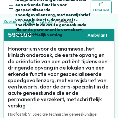
een erkende functie voor
gespecialiseerde
FlowDent
spoedgevallenzorg, met verwijsbrief
van een huisarts, door de arts-
Zoeken
CH05
Art. 25
590656
specialist in de acute geneeskunde
die er de permanentie verzekert,
590656
met schriftelijk verslag
Ambulant
Honorarium voor de anamnese, het
klinisch onderzoek, de eerste opvang en
de oriëntatie van een patiënt tijdens een
dringende opvang in de lokalen van een
erkende functie voor gespecialiseerde
spoedgevallenzorg, met verwijsbrief van
een huisarts, door de arts-specialist in de
acute geneeskunde die er de
permanentie verzekert, met schriftelijk
verslag
Hoofdstuk V. Speciale technische geneeskundige