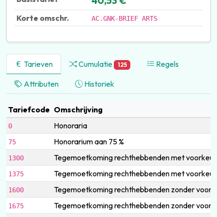
40,53 €
Korte omschr.
AC.GNK-BRIEF ARTS
Tarieven
Cumulatie
Regels
125
Attributen
Historiek
Tariefcode
Omschrijving
Honoraria
0
Honorarium aan 75 %
75
Tegemoetkoming rechthebbenden met voorkeurr
1300
Tegemoetkoming rechthebbenden met voorkeurr
1375
Tegemoetkoming rechthebbenden zonder voorke
1600
Tegemoetkoming rechthebbenden zonder voorke
1675