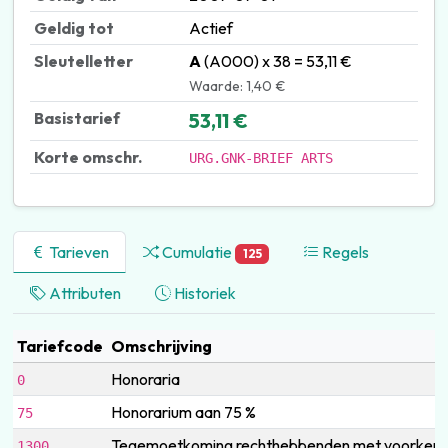
Geldig tot
Actief
Sleutelletter
A
(A000) x 38 = 53,11 €
Waarde: 1,40 €
Basistarief
53,11 €
Korte omschr.
URG.GNK-BRIEF ARTS
Tarieven
Cumulatie
Regels
125
Attributen
Historiek
Tariefcode
Omschrijving
Honoraria
0
Honorarium aan 75 %
75
Tegemoetkoming rechthebbenden met voorkeurr
1300