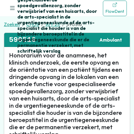
spoedgevallenzorg, zonder
verwijsbrief van een huisarts, door
FlowDent
de arts-specialist in de
urgentiegeneeskunde of de arts-
Zoeken
CH05
Art. 25
590516
specialist die houder is van de
bijzondere beroepstitel in de
590516
urgentiegeneeskunde die er de
Ambulant
permanentie verzekert, met
schriftelijk verslag
Honorarium voor de anamnese, het
klinisch onderzoek, de eerste opvang en
de oriëntatie van een patiënt tijdens een
dringende opvang in de lokalen van een
erkende functie voor gespecialiseerde
spoedgevallenzorg, zonder verwijsbrief
van een huisarts, door de arts-specialist
in de urgentiegeneeskunde of de arts-
specialist die houder is van de bijzondere
beroepstitel in de urgentiegeneeskunde
die er de permanentie verzekert, met