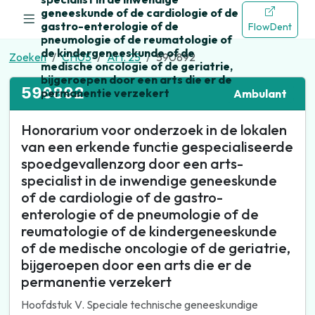
geneeskunde of de cardiologie of de
gastro-enterologie of de
FlowDent
pneumologie of de reumatologie of
de kindergeneeskunde of de
Zoeken
CH05
Art. 25
590892
medische oncologie of de geriatrie,
bijgeroepen door een arts die er de
590892
permanentie verzekert
Ambulant
Honorarium voor onderzoek in de lokalen
van een erkende functie gespecialiseerde
spoedgevallenzorg door een arts-
specialist in de inwendige geneeskunde
of de cardiologie of de gastro-
enterologie of de pneumologie of de
reumatologie of de kindergeneeskunde
of de medische oncologie of de geriatrie,
bijgeroepen door een arts die er de
permanentie verzekert
Hoofdstuk V. Speciale technische geneeskundige