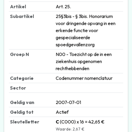
Artikel
Art. 25.
Subartikel
25§3bis - § 3bis. Honorarium
voor dringende opvang in een
erkende functie voor
gespecialiseerde
spoedgevallenzorg
Groep N
N00 - Toezicht op de in een
ziekenhuis opgenomen
rechthebbenden
Categorie
Codenummer nomenclatuur
Sector
Geldig van
2007-07-01
Geldig tot
Actief
Sleutelletter
C
(C000) x 16 = 42,65 €
Waarde: 2,67 €