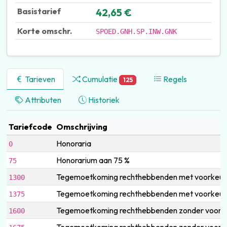
Basistarief
42,65 €
Korte omschr.
SPOED.GNH.SP.INW.GNK
Tarieven
Cumulatie
Regels
125
Attributen
Historiek
Tariefcode
Omschrijving
Honoraria
0
Honorarium aan 75 %
75
Tegemoetkoming rechthebbenden met voorkeurr
1300
Tegemoetkoming rechthebbenden met voorkeurr
1375
Tegemoetkoming rechthebbenden zonder voorke
1600
Tegemoetkoming rechthebbenden zonder voorke