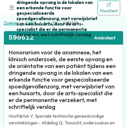
dringende opvang in de lokalen van
een erkende functie voor
FlowDent
gespecialiseerde
spoedgevallenzorg, met verwijsbrief
Zoeken
CH05
Art. 25
590612
van een huisarts, door de arts-
specialist die er de permanentie
verzekert, met schriftelijk verslag
590612
Ambulant
Honorarium voor de anamnese, het
klinisch onderzoek, de eerste opvang en
de oriëntatie van een patiënt tijdens een
dringende opvang in de lokalen van een
erkende functie voor gespecialiseerde
spoedgevallenzorg, met verwijsbrief van
een huisarts, door de arts-specialist die
er de permanentie verzekert, met
schriftelijk verslag
Hoofdstuk V. Speciale technische geneeskundige
verstrekkingen - Afdeling 12. Toezicht, onderzoeken en