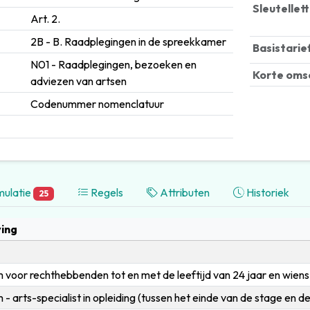
Sleutellet
Art. 2.
2B - B. Raadplegingen in de spreekkamer
Basistarie
N01 - Raadplegingen, bezoeken en
Korte oms
adviezen van artsen
Codenummer nomenclatuur
ulatie
Regels
Attributen
Historiek
25
ing
 voor rechthebbenden tot en met de leeftijd van 24 jaar en wiens
- arts-specialist in opleiding (tussen het einde van de stage en de