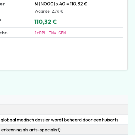
ter
N
(N000) x 40 = 110,32 €
Waarde: 2,76 €
f
110,32 €
chr.
1eRPL.INW.GEN.
 globaal medisch dossier wordt beheerd door een huisarts
 erkenning als arts-specialist)