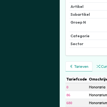
Artikel
Subartikel
Groep N
Categorie
Sector
Tarieven
Cum
Tariefcode
Omschrijv
Honoraria
0
Honorarium
86
Honorarium 
680