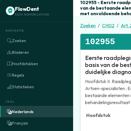
102955 - Eerste raadp
van de bestaande elem
FlowDent
met onvoldoende beha
RIZIV NOMENCLATUUR
Zoeken
CH02
Art. 
NAVIGATIE
102955
Zoeken
Bladeren
Eerste raadplegi
basis van de bes
Hoofdstukken
duidelijke diagn
Regels
Hoofdstuk II. Raadpleg
Statistieken
Artsen-specialisten : 
bestaande elementen u
behandelingsresultaat
TAAL
Nederlands
Hoofdstuk
Français