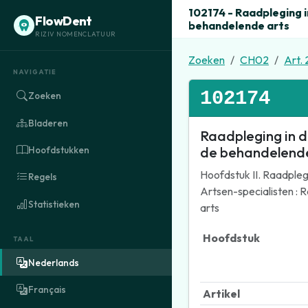
102174 - Raadpleging i
FlowDent
behandelende arts
RIZIV NOMENCLATUUR
Zoeken
CH02
Art. 
NAVIGATIE
102174
Zoeken
Bladeren
Raadpleging in d
de behandelende
Hoofdstukken
Hoofdstuk II. Raadpleg
Regels
Artsen-specialisten : 
Statistieken
arts
Hoofdstuk
TAAL
Nederlands
Français
Artikel