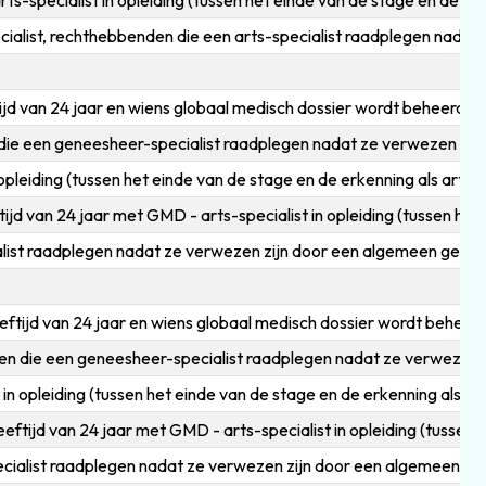
-specialist in opleiding (tussen het einde van de stage en de erke
ecialist, rechthebbenden die een arts-specialist raadplegen nad
 van 24 jaar en wiens globaal medisch dossier wordt beheerd do
e een geneesheer-specialist raadplegen nadat ze verwezen zij
eiding (tussen het einde van de stage en de erkenning als arts-s
 van 24 jaar met GMD - arts-specialist in opleiding (tussen het e
t raadplegen nadat ze verwezen zijn door een algemeen geneesku
ijd van 24 jaar en wiens globaal medisch dossier wordt beheerd
 die een geneesheer-specialist raadplegen nadat ze verwezen 
opleiding (tussen het einde van de stage en de erkenning als art
ijd van 24 jaar met GMD - arts-specialist in opleiding (tussen he
list raadplegen nadat ze verwezen zijn door een algemeen genee