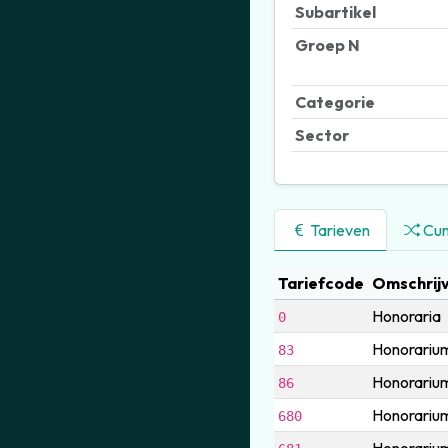
Subartikel
Groep N
Categorie
Sector
Tarieven
Cum
Tariefcode
Omschrijv
Honoraria
0
Honorarium
83
Honorarium
86
Honorarium 
680